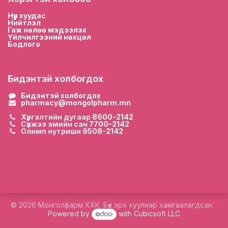
Нүүр хууда
с
Нийтлэл
Гаж нөлөө мэдээлэх
Үйлчилгээний нөхцөл
Бодлого
Бидэнтэй холбогдох
Бидэнтэй холбогдох
pharmacy@mongolpharm.mn
Хүргэлтийн дугаар
8600-2142
Сүлжээ эмийн сан
7700-2142
Олимп нутришн
9508-2142
© 2026 Монголфарм ХХК. Бүх эрх хуулиар хамгаалагдсан.
Powered by
with Cubicsoft LLC