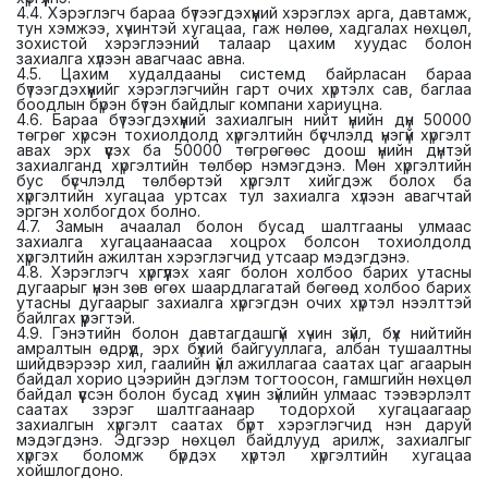
4.4. Хэрэглэгч бараа бүтээгдэхүүний хэрэглэх арга, давтамж,
тун хэмжээ, хүчинтэй хугацаа, гаж нөлөө, хадгалах нөхцөл,
зохистой хэрэглээний талаар цахим хуудас болон
захиалга хүлээн авагчаас авна.
4.5. Цахим худалдааны системд байрласан бараа
бүтээгдэхүүнийг хэрэглэгчийн гарт очих хүртэлх сав, баглаа
боодлын бүрэн бүтэн байдлыг компани хариуцна.
4.6. Бараа бүтээгдэхүүний захиалгын нийт үнийн дүн 50000
төгрөг хүрсэн тохиолдолд хүргэлтийн бүсчлэлд үнэгүй хүргэлт
авах эрх үүсэх ба 50000 төгрөгөөс доош үнийн дүнтэй
захиалганд хүргэлтийн төлбөр нэмэгдэнэ. Мөн хүргэлтийн
бус бүсчлэлд төлбөртэй хүргэлт хийгдэж болох ба
хүргэлтийн хугацаа уртсах тул захиалга хүлээн авагчтай
эргэн холбогдох болно.
4.7. Замын ачаалал болон бусад шалтгааны улмаас
захиалга хугацаанаасаа хоцрох болсон тохиолдолд
хүргэлтийн ажилтан хэрэглэгчид утсаар мэдэгдэнэ.
4.8. Хэрэглэгч хүргүүлэх хаяг болон холбоо барих утасны
дугаарыг үнэн зөв өгөх шаардлагатай бөгөөд холбоо барих
утасны дугаарыг захиалга хүргэгдэн очих хүртэл нээлттэй
байлгах үүрэгтэй.
4.9. Гэнэтийн болон давтагдашгүй хүчин зүйл, бүх нийтийн
амралтын өдрүүд, эрх бүхий байгууллага, албан тушаалтны
шийдвэрээр хил, гаалийн үйл ажиллагаа саатах цаг агаарын
байдал хорио цээрийн дэглэм тогтоосон, гамшгийн нөхцөл
байдал үүссэн болон бусад хүчин зүйлийн улмаас тээвэрлэлт
саатах зэрэг шалтгаанаар тодорхой хугацаагаар
захиалгын хүргэлт саатах бүрт хэрэглэгчид нэн даруй
мэдэгдэнэ. Эдгээр нөхцөл байдлууд арилж, захиалгыг
хүргэх боломж бүрдэх хүртэл хүргэлтийн хугацаа
хойшлогдоно.