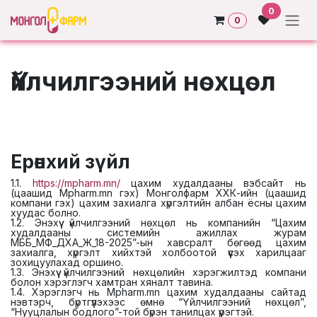
Skip to Content
0
0
Үйлчилгээний нөхцөл
Ерөнхий зүйл
1.1.
https://mpharm.mn/
цахим худалдааны вэбсайт нь
(цаашид Mpharm.mn гэх) Монголфарм ХХК-ийн (цаашид
компани гэх) цахим захиалга хүргэлтийн албан ёсны цахим
хуудас болно.
1.2. Энэхүү үйлчилгээний нөхцөл нь компанийн “Цахим
худалдааны системийн ажиллах журам
МББ_МФ_ДХА_Ж_18-2025”-ын хавсралт бөгөөд цахим
захиалга, хүргэлт хийхтэй холбоотой үүсэх харилцааг
зохицуулахад оршино.
1.3. Энэхүү үйлчилгээний нөхцөлийн хэрэгжилтэд компани
болон хэрэглэгч хамтран хяналт тавина.
1.4. Хэрэглэгч нь Mpharm.mn цахим худалдааны сайтад
нэвтэрч, бүртгүүлэхээс өмнө “Үйлчилгээний нөхцөл”,
“Нууцлалын бодлого”-той бүрэн танилцах үүрэгтэй.