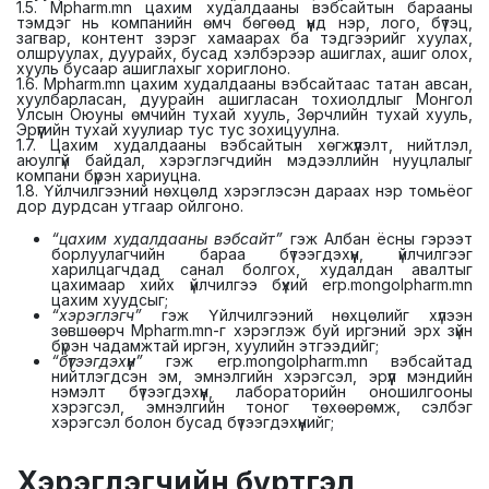
1.5. Mpharm.mn цахим худалдааны вэбсайтын барааны
тэмдэг нь компанийн өмч бөгөөд үүнд нэр, лого, бүтэц,
загвар, контент зэрэг хамаарах ба тэдгээрийг хуулах,
олшруулах, дуурайх, бусад хэлбэрээр ашиглах, ашиг олох,
хууль бусаар ашиглахыг хориглоно.
1.6. Mpharm.mn цахим худалдааны вэбсайтаас татан авсан,
хуулбарласан, дуурайн ашигласан тохиолдлыг Монгол
Улсын Оюуны өмчийн тухай хууль, Зөрчлийн тухай хууль,
Эрүүгийн тухай хуулиар тус тус зохицуулна.
1.7. Цахим худалдааны вэбсайтын хөгжүүлэлт, нийтлэл,
аюулгүй байдал, хэрэглэгчдийн мэдээллийн нууцлалыг
компани бүрэн хариуцна.
1.8. Үйлчилгээний нөхцөлд хэрэглэсэн дараах нэр томьёог
дор дурдсан утгаар ойлгоно.
“цахим худалдааны вэбсайт”
гэж Албан ёсны гэрээт
борлуулагчийн бараа бүтээгдэхүүн, үйлчилгээг
харилцагчдад санал болгох, худалдан авалтыг
цахимаар хийх үйлчилгээ бүхий erp.mongolpharm.mn
цахим хуудсыг;
“хэрэглэгч”
гэж Үйлчилгээний нөхцөлийг хүлээн
зөвшөөрч Mpharm.mn-г хэрэглэж буй иргэний эрх зүйн
бүрэн чадамжтай иргэн, хуулийн этгээдийг;
“бүтээгдэхүүн”
гэж erp.mongolpharm.mn вэбсайтад
нийтлэгдсэн эм, эмнэлгийн хэрэгсэл, эрүүл мэндийн
нэмэлт бүтээгдэхүүн, лабораторийн оношилгооны
хэрэгсэл, эмнэлгийн тоног төхөөрөмж, сэлбэг
хэрэгсэл болон бусад бүтээгдэхүүнийг;
Хэрэглэгчийн бүртгэл