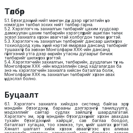
Төлбөр
5.1. Бүтээгдэхүүний нийт мөнгөн дүн дээр хүргэлтийн үнэ
нэмэгдэн төлбөл зохих нийт төлбөр гарна.
5.2. Хэрэглэгч нь захиалгын төлбөрийг цахим хуудсаар
дамжуулан цахим төлбөрийн хэрэгслүүдийг ашиглан төлөх
эсвэл захиалга хүлээн авагчтай холбогдон төлөх үүрэгтэй.
5.3. Хэрэглэгч нь захиалгын төлбөрийг дансаар шилжүүлэх
тохиолдолд хувь хүний нэртэй ямарваа дансанд төлбөрийг
тушаахгүй ба зөвхөн Монголфарм ХХК-ийн дансанд
гүйлгээний утга дээр өөрийн утасны дугаарыг бичиж
төлбөрийг шилжүүлэх үүрэгтэй.
5.4. Хэрэглэгчийн захиалгын, төлбөрийн, дуудлагын түүх нь
Монголфарм ХХК -ийн мэдээллийн санд хадгалагдах ба
энэ нь хэрэглэгчийн захиалга хийсэн баталгаа болж,
Монголфарм ХХК нь захиалгын төлбөрийг хүлээн авах
үндэслэл болно.
Буцаалт
6.1. Хэрэглэгч захиалга хийхдээ системд байгаа эрүүл
мэндийн бүтээгдэхүүн, барааны дэлгэрэнгүй танилцуулга,
мэдээллийг сайтар судлах зайлшгүй шаардлагатай.
Хэрэглэгч эм, эрүүл мэндийн бүтээгдэхүүнийг хүлээн авахдаа
тухайн бүтээгдэхүүний хайрцаг, сав баглаа боодол,
баталгаат хугацаа, тоо хэмжээ, тун, үнийг шалгах үүрэгтэй.
Хяналт шалгалт хийж хүлээж аваагүйгээс үүсэх аливаа
эрсдэлийг компани хариуцахгүй мөн барааны талаар