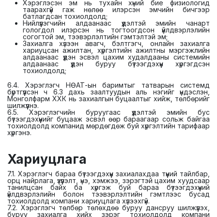
Хэрэглэсэн эм нь тухайн хүний бие физиологид
таарахгүй гаж нөлөө илэрсэн эмчийн бичгээр
батлагдсан тохиолдолд;
Нийлүүлэгчийн алдаанаас үүдэлтэй эмийн чанарт
гологдол илэрсэн нь тогтоогдсон үйлдвэрлэлийн
согогтой эм, тээвэрлэлтийн гэмтэлтэй эм;
Захиалга хүлээн авагч, бэлтгэгч, онлайн захиалга
хариуцсан ажилтан, хүргэлтийн ажилтны мэргэжлийн
алдаанаас үүдэн эсвэл цахим худалдааны системийн
алдаанаас үүдэн буруу бүтээгдэхүүн хүргэгдсэн
тохиолдолд;
6.4. Хэрэглэгч НӨАТ-ын баримтыг татварын системд
бүртгүүлсэн ч 6.3 дахь заалтуудын аль нэгийг үндэслэн,
Монголфарм ХХК нь захиалгын буцаалтыг хийж, төлбөрийг
шилжүүлнэ.
6.5. Хэрэглэгчийн буруугаас үүдэлтэй эмийн бус
бүтээгдэхүүнийг буцааж эсвэл өөр бараагаар сольж байгаа
тохиолдолд компанид мөрдөгдөж буй хүргэлтийн тарифаар
хүргэнэ.
Хариуцлага
7.1. Хэрэглэгч бараа бүтээгдэхүүн захиалахдаа түүний тайлбар,
орц найрлага, үзүүлэлт, үнэ, хэмжээ, зэрэгтэй цахим хуудсаар
танилцсан байх ба хүргэж буй бараа бүтээгдэхүүний
үйлдвэрлэлийн болон тээвэрлэлтийн гэмтлээс бусад
тохиолдолд компани хариуцлага хүлээхгүй.
7.2. Хэрэглэгч төлбөр төлөхдөө буруу дансруу шилжүүлэх,
буруу захиалга хийх зэрэг тохиолдолд компани