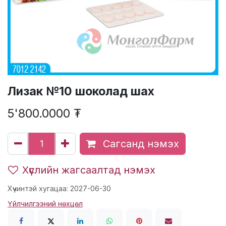
Лизак №10 шоколад шах
5'800.0000
₮
Сагсанд нэмэх
Хүслийн жагсаалтад нэмэх
Хүчинтэй хугацаа: 2027-06-30
Үйлчилгээний нөхцөл