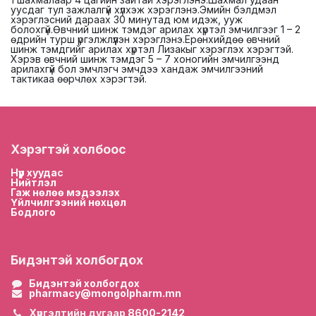
уусдаг тул зажлалгүй хүлхэж хэрэглэнэ.Эмийн бэлдмэл
хэрэглэсний дараах 30 минутад юм идэж, ууж
болохгүй.Өвчний шинж тэмдэг арилах хүртэл эмчилгээг 1 – 2
өдрийн турш үргэлжлүүлэн хэрэглэнэ.Ерөнхийдөө өвчний
шинж тэмдгийг арилах хүртэл Лизакыг хэрэглэх хэрэгтэй.
Хэрэв өвчний шинж тэмдэг 5 – 7 хоногийн эмчилгээнд
арилахгүй бол эмчлэгч эмчдээ хандаж эмчилгээний
тактикаа өөрчлөх хэрэгтэй.
Хэрэгтэй холбоос
Нүүр хууда
с
Нийтлэл
Гаж нөлөө мэдээлэх
Үйлчилгээний нөхцөл
Бодлого
Бидэнтэй холбогдох
Бидэнтэй холбогдох
pharmacy@mongolpharm.mn
Хүргэлтийн дугаар
8600-2142