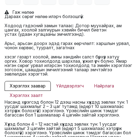
Гаж нөлөө
Дараах сөрөг нөлөө илэрч болзошгүй:
Ходоод гэдэсний замын талаас: Дотор муухайрах, ам
цангах, хоолой залгиурын хэвийн бичил биетэн
устах (удаан хугацааны эмчилгээнд).
Арьс, арьсан доорх эдэд гарах өөрчлөлт: харшлын урвал,
чонон хөрвөс, тууралт, загатнах
хэсэг газарт хоолой, амны хөндийн салст бүрхүүл хатуу
оргих. Ховор тохиолдолд шархлаа, үхжил үүсч болно. Ямар
нэгэн сөрөг урвал илэрсэн тохиолдолд та эмийн хэрэглээг
зогсоож, цаашдын эмчилгээний талаар эмчтэйгээ
зөвлөлдөх хэрэгтэй.
Хэрэглэх заавар
Үйлдвэрлэгч
Найрлага
Хэрэглэх заалт
Насанд хүрэгсэд болон 12 дээш насны хүүхдэд зөвлөх тун: 1
уусдаг шахмалыг 2 – 3 цаг тутамд (өдөрт 10 шахмалаас
хэтрүүлж болохгүй) хэрэглэнэ. Үрэвслийн шинж тэмдэг
багассан бол 1 шахмалаар 4 цагийн зайтай хэрэглэнэ.
Хүүхэд болон 4 – 12 настай хүүхдэд зөвлөх тун: 1 уусдаг
шахмалыг 3 цагийн зайтай (өдөрт 5 шахмалаас хэтрүүлж
болохгүй) хэрэглэнэ. Үрэвслийн шинж тэмдэг багассан бол
1 шахмалаар 4 цагийн зайтай хэрэглэнэ.Шахмал удаан