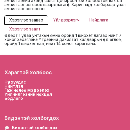
эмчилгээний эхэнд салст цочирсонтой холбоотой үүсэх ба
эмчилгээг зогсоох шаардлагагүй. Харин хүнд хэлбэрээр үүсвэл
эмчилгээг зогсооно.
Хэрэглэх заавар
Үйлдвэрлэгч
Найрлага
Хэрэглэх заалт
Өдөрт 1 удаа унтахын өмнө оройд 1 ширхэг лагаар нийт 7
хоног хэрэглэнэ.Үтрээний дахилтат халдварын үед өглөө,
оройд 1 ширхэг лаа, нийт 14 хоног хэрэглэнэ.
Хэрэгтэй холбоос
Нүүр хууда
с
Нийтлэл
Гаж нөлөө мэдээлэх
Үйлчилгээний нөхцөл
Бодлого
Бидэнтэй холбогдох
Бидэнтэй холбогдох