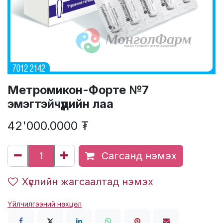
Метромикон-Форте №7
эмэгтэйчүүдийн лаа
42'000.0000
₮
Сагсанд нэмэх
Хүслийн жагсаалтад нэмэх
Үйлчилгээний нөхцөл