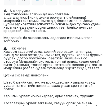
Анхааруулга
Хүнд хэлбэрийн элэгний үйл ажиллагааны
алдагдал (порфири), цусны өөрчлөлт (лейкопени),
мэдрэлийн системийн эмгэг үед болгоомжлоно. Захын
цусны өөрчлөлтийн өгүүлэмжтэй эсвэл өндөр тунгаар удаан
хэрэглэх үед захын цусны шинжилгээг (лейкопени үүсэх
эрсдэлтэй) байнга хийнэ.
Мэдрэлийн үйл ажиллагааны алдагдал үүсвэл эмчилгээг
зогсооно.
Гаж нөлөө
Ходоод гэдэсний замд: хэвлийгээр өвдөх, агчил үүсэх,
аманд металл амтагдах, ам хатах, суулгах, хоолны дуршил
буурах, дотор муухайрах, бөөлжих Нарушения со
стороны Мэдрэлийн системд: толгой өвдөх, хөдөлгөөний
эмгэг (атаксия), толгой эргэх, сэтгэцийн хөөрөл үүсэх, захын
мэдрэлийн үрэвсэл (удаан хугацаанд хэрэглэхэд), таталт.
Цусны системд: лейкопени.
Шээс бэлгийн систем: метронидазолын хувирал усанд
уусдаг пигментийн нөлөөнд шээс улаан хүрэн өнгөтэй
болох
Харшлын урвал: чонон хөрвөс, арьс загатнах, тууралт
Хэсэг газрын урвал: загатнаа, халуун оргих ба энэ нь