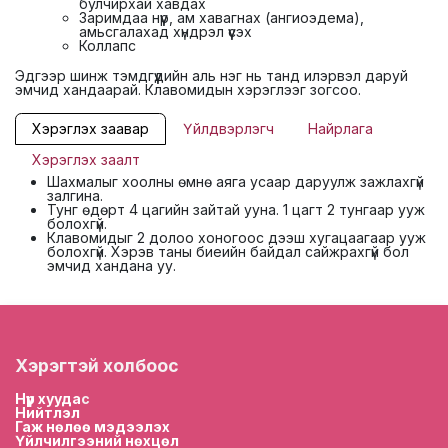
булчирхай хавдах
Заримдаа нүүр, ам хавагнах (ангиоэдема),
амьсгалахад хүндрэл үүсэх
Коллапс
Эдгээр шинж тэмдгүүдийн аль нэг нь танд илэрвэл даруй
эмчид хандаарай. Клавомидын хэрэглээг зогсоо.
Хэрэглэх заавар
Үйлдвэрлэгч
Найрлага
Хэрэглэх заалт
Шахмалыг хоолны өмнө аяга усаар даруулж зажлахгүй
залгина.
Тунг өдөрт 4 цагийн зайтай ууна. 1 цагт 2 тунгаар ууж
болохгүй.
Клавомидыг 2 долоо хоногоос дээш хугацаагаар ууж
болохгүй. Хэрэв таны биеийн байдал сайжрахгүй бол
эмчид хандана уу.
Хэрэгтэй холбоос
Нүүр хууда
с
Нийтлэл
Гаж нөлөө мэдээлэх
Үйлчилгээний нөхцөл