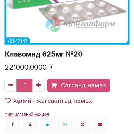
Клавомид 625мг №20
22'000.0000
₮
Сагсанд нэмэх
Хүслийн жагсаалтад нэмэх
Үйлчилгээний нөхцөл