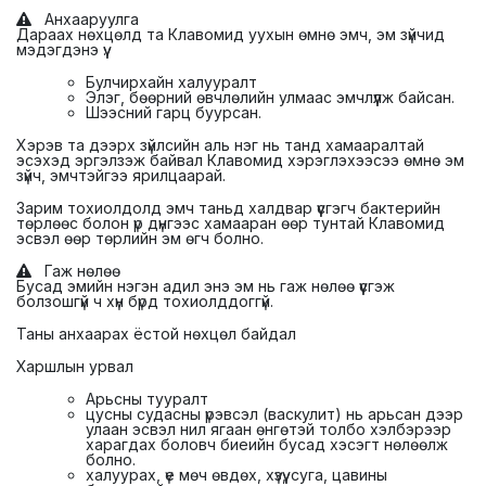
Анхааруулга
Дараах нөхцөлд та Клавомид уухын өмнө эмч, эм зүйчид
мэдэгдэнэ үү:
Булчирхайн халууралт
Элэг, бөөрний өвчлөлийн улмаас эмчлүүлж байсан.
Шээсний гарц буурсан.
Хэрэв та дээрх зүйлсийн аль нэг нь танд хамааралтай
эсэхэд эргэлзэж байвал Клавомид хэрэглэхээсээ өмнө эм
зүйч, эмчтэйгээ ярилцаарай.
Зарим тохиолдолд эмч таньд халдвар үүсгэгч бактерийн
төрлөөс болон үр дүнгээс хамааран өөр тунтай Клавомид
эсвэл өөр төрлийн эм өгч болно.
Гаж нөлөө
Бусад эмийн нэгэн адил энэ эм нь гаж нөлөө үүсгэж
болзошгүй ч хүн бүрд тохиолддоггүй.
Таны анхаарах ёстой нөхцөл байдал
Харшлын урвал
Арьсны тууралт
цусны судасны үрэвсэл (васкулит) нь арьсан дээр
улаан эсвэл нил ягаан өнгөтэй толбо хэлбэрээр
харагдах боловч биеийн бусад хэсэгт нөлөөлж
болно.
халуурах, үе мөч өвдөх, хүзүү, суга, цавины