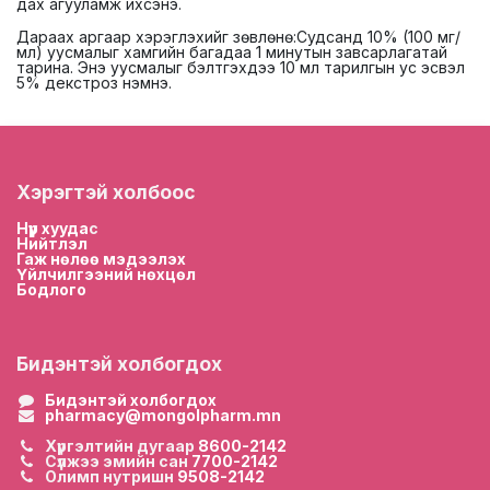
дах агууламж ихсэнэ.
Дараах аргаар хэрэглэхийг зөвлөнө:Судсанд 10% (100 мг/
мл) уусмалыг хамгийн багадаа 1 минутын завсарлагатай
тарина. Энэ уусмалыг бэлтгэхдээ 10 мл тарилгын ус эсвэл
5% декстроз нэмнэ.
Хэрэгтэй холбоос
Нүүр хууда
с
Нийтлэл
Гаж нөлөө мэдээлэх
Үйлчилгээний нөхцөл
Бодлого
Бидэнтэй холбогдох
Бидэнтэй холбогдох
pharmacy@mongolpharm.mn
Хүргэлтийн дугаар
8600-2142
Сүлжээ эмийн сан
7700-2142
Олимп нутришн
9508-2142