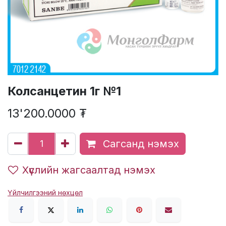
Колсанцетин 1г №1
13'200.0000
₮
Сагсанд нэмэх
Хүслийн жагсаалтад нэмэх
Үйлчилгээний нөхцөл