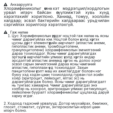
Анхааруулга
Хлорамфениколыг өмнө хэт мэдрэгшил/хордлогын
урвал илэрч байсан өгүүлэмжтэй хувь хүнд
хэрэглэхийг хориглоно. Ханиад, томуу, хоолойн
халдвар; эсвэл бактерийн халдвараас урьдчилан
сэргийлэх зорилгоор хэрэглэхгүй.
Гаж нөлөө
Цус: Хорамфениколын үзүүлдэг ноцтой гаж нөлөө нь ясны
чөмөг дарангуйлах юм. Ноцтой болон үхэлд хүргэх
цусны дүрст элементүүдийн өөрчлөлт (апластик анеми,
гипопластик анеми, тромбоцитопени,
гранулоцитопени) хлорамфениколын эмчилгээний
дараа тохиолддог. Ясны чөмөг дарангуйлагдах
эргэшгүй өөрчлөлтийн улмаас үхэлд хүргэх өндөр
эрсдэлтэй апластик анемид хүргэх нь долоо хоног
эсвэл сарын эмчилгээний дараа ясны чөмгөний
апластик, гипоплази үед тохиолддог. Захын
панцитопени үүсэлт маш их ажиглагддаг боловч нэг
буюу хэд хэдэн цөөн тохиолдолд гурван гол эсийн
хоёр (эритроцит, лейкоцит, ялтас эс) нь
дарангуйлагдаж болно. Ясны чөмөг дарангуйлагдалт
нь тунгаас хамаарна. Чөмөг дарангуйлагдах энэ
хэлбэр нь хоосрол, эритроидын улмаас ретикулоцит,
лейкопени бууралт хлорамфениколыг цуцлахад даруй
хариу өгдөг.
2. Ходоод гэдэсний урвалууд: Дотор муухайрах, бөөлжих,
глосит, стоматит, суулгах, энтероколитын илрэл цөөн
илэрч болно.