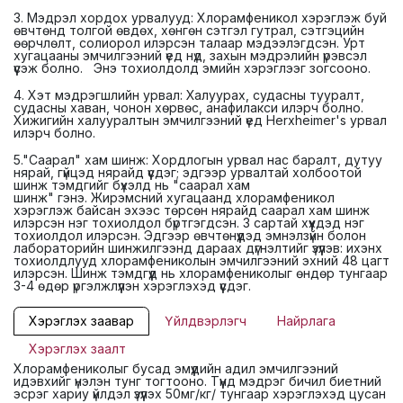
3. Мэдрэл хордох урвалууд: Хлорамфеникол хэрэглэж буй
өвчтөнд толгой өвдөх, хөнгөн сэтгэл гутрал, сэтгэцийн
өөрчлөлт, солиорол илэрсэн талаар мэдээлэгдсэн. Урт
хугацааны эмчилгээний үед нүд, захын мэдрэлийн үрэвсэл
үүсэж болно. Энэ тохиолдолд эмийн хэрэглээг зогсооно.
4. Хэт мэдрэгшлийн урвал: Халуурах, судасны тууралт,
судасны хаван, чонон хөрвөс, анафилакси илэрч болно.
Хижигийн халууралтын эмчилгээний үед Herxheimer's урвал
илэрч болно.
5."Саарал" хам шинж: Хордлогын урвал нас баралт, дутуу
нярай, гүйцэд нярайд үүсдэг; эдгээр урвалтай холбоотой
шинж тэмдгийг бүхэлд нь "саарал хам
шинж" гэнэ. Жирэмсний хугацаанд хлорамфеникол
хэрэглэж байсан эхээс төрсөн нярайд саарал хам шинж
илэрсэн нэг тохиолдол бүртгэгдсэн. 3 сартай хүүхдэд нэг
тохиолдол илэрсэн. Эдгээр өвчтөнүүдэд эмнэлзүйн болон
лабораторийн шинжилгээнд дараах дүгнэлтийг үзүүлэв: ихэнх
тохиолдлууд хлорамфениколын эмчилгээний эхний 48 цагт
илэрсэн. Шинж тэмдгүүд нь хлорамфениколыг өндөр тунгаар
3-4 өдөр үргэлжлүүлэн хэрэглэхэд үүсдэг.
Хэрэглэх заавар
Үйлдвэрлэгч
Найрлага
Хэрэглэх заалт
Хлорамфениколыг бусад эмүүдийн адил эмчилгээний
идэвхийг үнэлэн тунг тогтооно. Түүнд мэдрэг бичил биетний
эсрэг хариу үйлдэл үзүүлэх 50мг/кг/ тунгаар хэрэглэхэд цусан