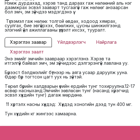
Нэмж дурдахад, хэрэв танд дараах гаж нөлөөний аль нэг
даамжрах эсвэл зааварт тусгаагүй гаж нөлөөг анзаарсан
бол эмч, эм зүйчдээ мэдэгдэнэ үү.
Түгээмэл гаж нөлөө: толгой өвдөх, ходоод хямрах,
суулгах, бие эвгүйрхэх, бөөлжих, цусны шинжилгээнд
элэгний үйл ажиллагааны үзүүлэлт ихсэх, тууралт.
Хэрэглэх заавар
Үйлдвэрлэгч
Найрлага
Хэрэглэх заалт
Энэ эмийг эмчийн заавраар хэрэглэнэ. Хэрэв та
итгэлгүй байвал эмч, эм зүйчидээс дэлгэрэнгүй лавлана уу.
Бүрээст бэлдмэлийг бүтнээр нь аяга усаар даруулж ууна.
Өдөр бүр тогтсон цагт уух нь зүйтэй.
Төрөл бүрийн халдварын үеийн ердийн тунг тохируулна.12-17
өсвөр насныханд:Эмчийн зөвлөсөн тунг (насанд хүрэгчид
эсвэл хүүхдийн тунг) дагаж мөрдөнө.
11 хүртэлх насны хүүхдэд: Хүүхдэд хоногийн дээд тун 400 мг.
Тун хүүхдийн кг жингээс хамаарна.