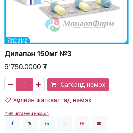
Дилапан 150мг №3
9'750.0000
₮
Сагсанд нэмэх
Хүслийн жагсаалтад нэмэх
Үйлчилгээний нөхцөл