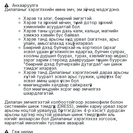
Анхааруулга
Дилапаныг хэрэглэхийн өмнө эмч, эм зүйчид мэдэгдэнэ.
Хэрэв та элэг, бөөрний эмгэгтэй.
Хэрэв та зүрхний өвчин, түүний дотор зүрхний
хэмнэлийн асуудалтай бол.
Хэрэв таны цусан дахь кали, кальци, магнийн
хэмжээ хэвийн бус байвал.
Хэрэв танд арьсны хүнд урвал (загатнах, арьс
улайх, амьсгалахад хэцүү) илэрвэл.
Бөөрний дээд булчирхай нь кортизол (архаг
эсвэл удаан үргэлжилсэн ядаргаа, булчин сулрах,
хоолны дуршил буурах, турах, хэвлийгээр өвдөх)
зэрэг зарим стероид даавруудын түвшин буурсан
"бөөрний дээд булчирхайн дутагдал"-ын шинж
тэмдэг илэрвэл.
Хэрэв танд Дилапаныг хэрэглэсний дараа арьсны
хүчтэй тууралт эсвэл арьс гуужиж, цэврүүтэх ба/
эсвэл амны шарх үүссэн бол.
мөөгөнцрийн халдвар сайжрахгүй
бол мөөгөнцрийн эсрэг өөр эмчилгээ
шаардлагатай.
Дилапан эмчилгээтэй холбоотойгоор эозинофили болон
системийн шинж тэмдгүүд (DRESS), эмийн хариу урвал зэрэг
арьсны ноцтой урвалууд бүртгэгдсэн. 4-р хэсэгт дурдсан
арьсны эдгээр ноцтой урвалын шинж тэмдгүүдийн аль
нэгийг анзаарсан бол Дилапаныг хэрэглэхээ зогсоож,
яаралтай эмнэлгийн тусламж аваарай.
Гаж нөлөө