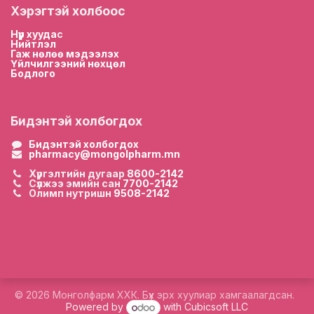
Хэрэгтэй холбоос
Нүүр хууда
с
Нийтлэл
Гаж нөлөө мэдээлэх
Үйлчилгээний нөхцөл
Бодлого
Бидэнтэй холбогдох
Бидэнтэй холбогдох
pharmacy@mongolpharm.mn
Хүргэлтийн дугаар
8600-2142
Сүлжээ эмийн сан
7700-2142
Олимп нутришн
9508-2142
© 2026 Монголфарм ХХК. Бүх эрх хуулиар хамгаалагдсан.
Powered by
with Cubicsoft LLC