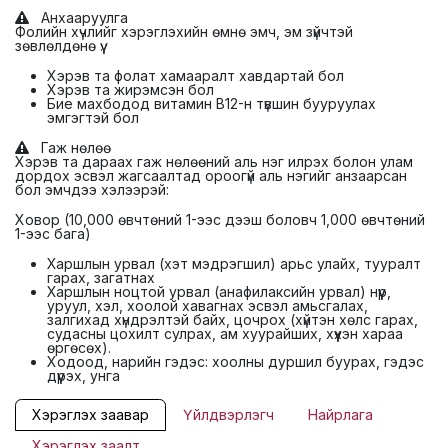
Анхааруулга
Фолийн хүчлийг хэрэглэхийн өмнө эмч, эм зүйчтэй
зөвлөлдөнө үү.
Хэрэв та фолат хамааралт хавдартай бол
Хэрэв та жирэмсэн бол
Бие махбодод витамин В12-н түвшин бууруулах
эмгэгтэй бол
Гаж нөлөө
Хэрэв та дараах гаж нөлөөний аль нэг илрэх болон улам
дордох эсвэл жагсаалтад ороогүй аль нэгийг анзаарсан
бол эмчдээ хэлээрэй:
Ховор (10,000 өвчтөний 1-ээс дээш боловч 1,000 өвчтөний
1-ээс бага)
Харшлын урвал (хэт мэдрэгшил) арьс улайх, тууралт
гарах, загатнах
Харшлын ноцтой урвал (анафилаксийн урвал) нүүр,
уруул, хэл, хоолой хавагнах эсвэл амьсгалах,
залгихад хүндрэлтэй байх, цочрох (хүйтэн хөлс гарах,
судасны цохилт сулрах, ам хуурайших, хүүхэн хараа
өргөсөх).
Ходоод, нарийн гэдэс: хоолны дуршил буурах, гэдэс
дүүрэх, унга
Хэрэглэх заавар
Үйлдвэрлэгч
Найрлага
Хэрэглэх заалт