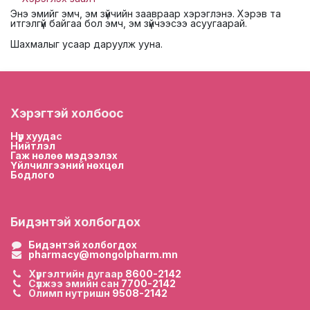
Энэ эмийг эмч, эм зүйчийн заавраар хэрэглэнэ. Хэрэв та
итгэлгүй байгаа бол эмч, эм зүйчээсээ асуугаарай.
Шахмалыг усаар даруулж ууна.
Хэрэгтэй холбоос
Нүүр хууда
с
Нийтлэл
Гаж нөлөө мэдээлэх
Үйлчилгээний нөхцөл
Бодлого
Бидэнтэй холбогдох
Бидэнтэй холбогдох
pharmacy@mongolpharm.mn
Хүргэлтийн дугаар
8600-2142
Сүлжээ эмийн сан
7700-2142
Олимп нутришн
9508-2142