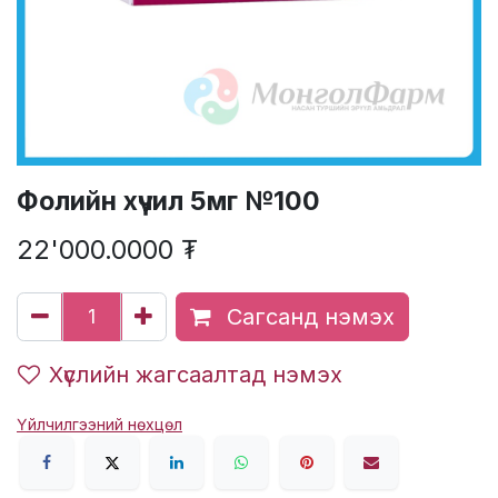
Фолийн хүчил 5мг №100
22'000.0000
₮
Сагсанд нэмэх
Хүслийн жагсаалтад нэмэх
Үйлчилгээний нөхцөл