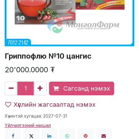
Гриппофлю №10 цангис
20'000.0000
₮
Сагсанд нэмэх
Хүслийн жагсаалтад нэмэх
Хүчинтэй хугацаа: 2027-07-31
Үйлчилгээний нөхцөл