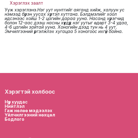
Хэрэглэх заалт
Ууж хэрэглэнэ.
Нэг уут нунтгийг аяганд хийж, халуун ус
нэмээд бүрэн уусах хүртэл хутгана. Бэлдмэлийг хоол
идсэнээс хойш 1-2 цагийн дараа ууна. Насанд хүрэгчид
болон 12-аас дээш насны хүүхдүүд нэг уутыг өдөрт 3-4 удаа,
4-6 цагийн зайтай ууна. Хоногийн дээд тун нь 4 уут.
Эмчилгээний үргэлжлэх хугацаа 5 хоногоос ихгүй байна.
Хэрэгтэй холбоос
Нүүр хууда
с
Нийтлэл
Гаж нөлөө мэдээлэх
Үйлчилгээний нөхцөл
Бодлого