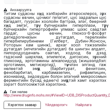
Анхааруулга
Титэм судасны хүнд хэлбэрийн атеросклероз, зүрх
судасны өвчин, цочмог гепатит, цус задралын цус
багадалт, гуурсан хоолойн багтраа, элэг, бөөрний
хүнд эмгэг, түрүү булчирхайн гиперплази, түрүү
булчирхайн гипертрофийн улмаас шээс саадтай
гардаг, цусны өвчин, глюкоз-6-фосфат
дегидрогеназын дутагдал, төрөлхийн
гипербилирубинеми (Гилберт, Дубин-Жонсон,
Роторын хам шинж), архаг хоол тэжээлийн
дутагдал (илчлэгийн дутагдал) ба шингэн алдалт,
пилородуоденаль саатал, ходоод ба дээд
гэдэсний шархлаа, эпилепси, дигоксин, зүрхний
гликозид, эрготамины алкалоидууд (жишээлдбэл:
эрготамин, метисергид), түүнчлэн элгэнд гаж
нөлөөтэй эмүүд (барбитурат, фенитоин,
фенобарбитал, карбамазепин, рифампицин,
изониазид, зидовудин болон элэгний микросомын
ферментийн бусад өдөөгч) эмүүдтэй хамт хэрэглэх
зэрэгт болгоомжтой хэрэглэнэ.
Гаж нөлөө
http://www.druginfo.mohs.mn/#ViewID=UDB_DISProductQuantit
Хэрэглэх заавар
Үйлдвэрлэгч
Найрлага