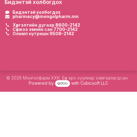
Бидэнтэй холбогдох
Бидэнтэй холбогдох
pharmacy@mongolpharm.mn
Хүргэлтийн дугаар
8600-2142
Сүлжээ эмийн сан
7700-2142
Олимп нутришн
9508-2142
© 2026 Монголфарм ХХК. Бүх эрх хуулиар хамгаалагдсан.
Powered by
with Cubicsoft LLC