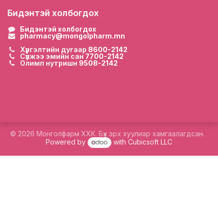
Бидэнтэй холбогдох
Бидэнтэй холбогдох
pharmacy@mongolpharm.mn
Хүргэлтийн дугаар
8600-2142
Сүлжээ эмийн сан
7700-2142
Олимп нутришн
9508-2142
© 2026 Монголфарм ХХК. Бүх эрх хуулиар хамгаалагдсан.
Powered by
with Cubicsoft LLC