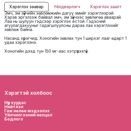
Хэрэглэх заавар
Үйлдвэрлэгч
Хэрэглэх заалт
Эмч, эм зүйчийн зөвлөмжийн дагуу эмийг хэрэглээрэй.
Хэрэв эргэлзэж байвал эмч, эм зүйчээс зөвлөгөө аваарай.
Лаа нь шулуун гэдсээр хэрэглэх ёстой. Гэдэсний
агуулагдахууныг гадагшлуулсны дараа лаа хэрэглэхийг
зөвлөж байна.
Насанд хүрэгчид: Хоногийн зөвлөх тун 1 ширхэг лааг өдөрт 1
удаа хэрэглэнэ.
Хоногийн дээд тун 150 мг-аас хэтрүүлэхгүй.
Хэрэгтэй холбоос
Нүүр хууда
с
Нийтлэл
Гаж нөлөө мэдээлэх
Үйлчилгээний нөхцөл
Бодлого