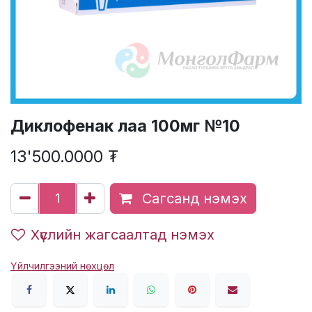
Диклофенак лаа 100мг №10
13'500.0000
₮
Сагсанд нэмэх
Хүслийн жагсаалтад нэмэх
Үйлчилгээний нөхцөл