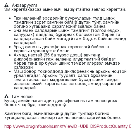
Анхааруулга
Эм хэрэглэхээсээ өмнө эмч, эм зүйчтэйгээ зөвлөх хэрэгтэй.
Гаж нөлөөний эрсдэлийг бууруулахын тулд шинж
тэмдгийн эсрэг хамгийн бага үр дүнтэй тунг, хамгийн
богино хугацаанд хэрэглэхийг зөвлөж байна.
Энэ эм нь халдварын шинж тэмдгийг (толгой өвдөх,
халуурах) далдлах, бүдгэрүүлэх боломжтой. Хэрэв та
халдвар авсан байж магадгүй гэж бодож байвал эмчид
хандаарай.
Урьд өмнө нь диклофенак хэрэглээгүй байсан ч
харшлын урвал үүсгэж болно.
Ахмад настай (65 ба түүнээс дээш) өвчтөнүүд
диклофенакийн гаж нөлөөнд илүү өртөмтгий байдаг.
Хэрэв танд ер бусын шинж тэмдэг илэрвэл эмчдээ
хэлээрэй.
Маш ховор тохиолдолд диклофенак нь арьсны ноцтой
урвал үүсгэдэг. Арьсны тууралт, салст бүрхэвчийн
гэмтэл эсвэл хэт мэдрэгшлийн бусад шинж тэмдэг
илэрвэл эмийг хэрэглэхээ зогсоож, эмчид яаралтай
хандаарай.
Гаж нөлөө
Бусад эмийн нэгэн адил диклофенак нь гаж нөлөө үүсгэж
болох ч хүн бүрд тохиолддоггүй.
Хамгийн бага, эмчилгээний үр дүнтэй тунгаар богино
хугацаанд хэрэглэснээр гаж нөлөөнөөс сэргийлж болно.
http://www.druginfo.mohs.mn/#ViewID=UDB_DISProductQuantit