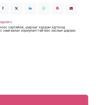
вэрлэгч
хоос сэргийлж, шархыг хурдан эдгэхэд
с хамгаалах зориулалттай мэс заслын дараах