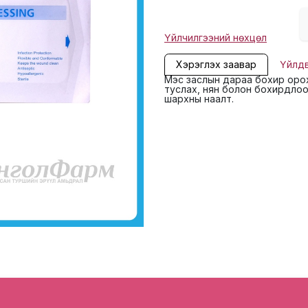
Үйлчилгээний нөхцөл
Хэрэглэх заавар
Үйлд
Мэс заслын дараа бохир оро
туслах, нян болон бохирдлоо
шархны наалт.