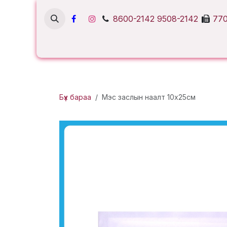
Skip to Content
8600-2142
9508-2142
770
Бүх бараа
Мэс заслын наалт 10х25см