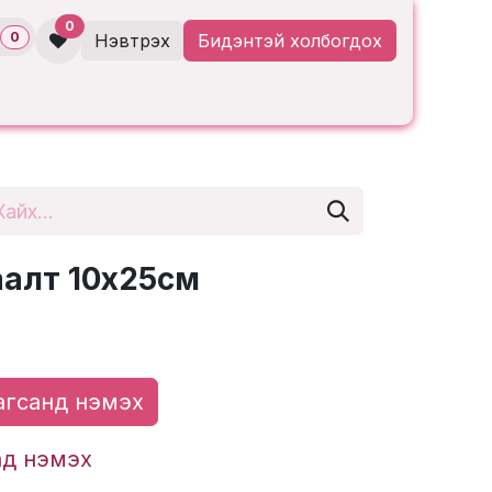
0
0
Нэвтрэх
Бидэнтэй холбогдох
аалт 10х25см
гсанд нэмэх
ад нэмэх