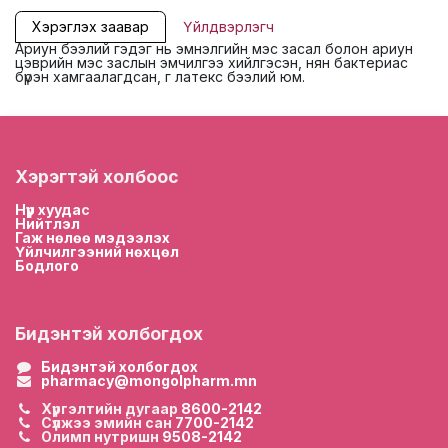
Хэрэглэх заавар
Үйлдвэрлэгч
Ариун бээлий гэдэг нь эмнэлгийн мэс засал болон ариун
цэврийн мэс заслын эмчилгээ хийлгэсэн, нян бактериас
бүрэн хамгаалагдсан, г латекс бээлий юм.
Хэрэгтэй холбоос
Нүүр хууда
с
Нийтлэл
Гаж нөлөө мэдээлэх
Үйлчилгээний нөхцөл
Бодлого
Бидэнтэй холбогдох
Бидэнтэй холбогдох
pharmacy@mongolpharm.mn
Хүргэлтийн дугаар
8600-2142
Сүлжээ эмийн сан
7700-2142
Олимп нутришн
9508-2142