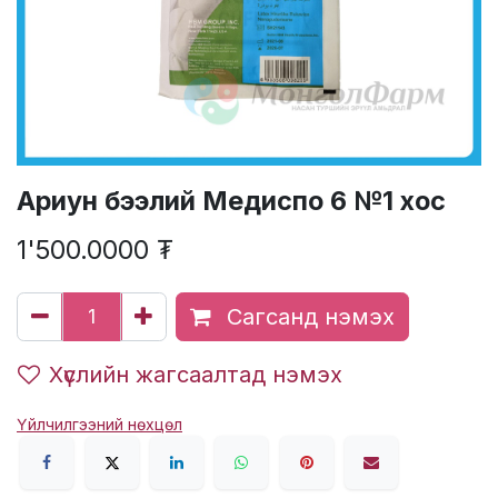
Ариун бээлий Медиспо 6 №1 хос
1'500.0000
₮
Сагсанд нэмэх
Хүслийн жагсаалтад нэмэх
Үйлчилгээний нөхцөл