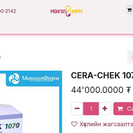
0-2142
Нүүр хуудас
Бүтээгдэхүүн
Брэнд
Нийтлэл
Салбарууд
p
CERA-CHEK 107
44'000.0000
₮
Са
Хүслийн жагсаалт