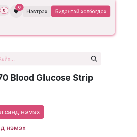
0
0
Нэвтрэх
Бидэнтэй холбогдох
0 Blood Glucose Strip
гсанд нэмэх
ад нэмэх