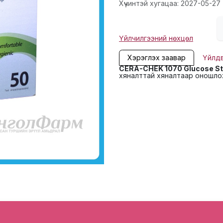
Хүчинтэй хугацаа: 2027-05-27
Үйлчилгээний нөхцөл
Хэрэглэх заавар
Үйлд
CERA-CHEK 1070 Glucose St
хяналттай хяналтаар оношлох