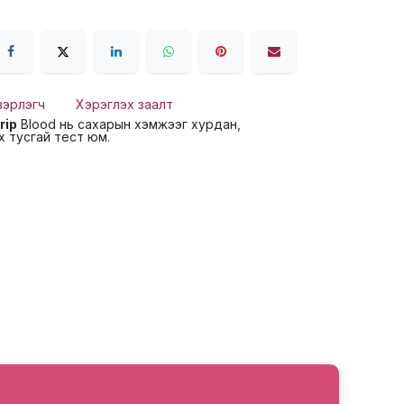
вэрлэгч
Хэрэглэх заалт
rip
Blood нь сахарын хэмжээг хурдан,
 тусгай тест юм.