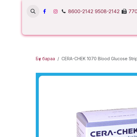
Skip to Content
8600-2142
9508-2142
770
Бүх бараа
CERA-CHEK 1070 Blood Glucose Stri