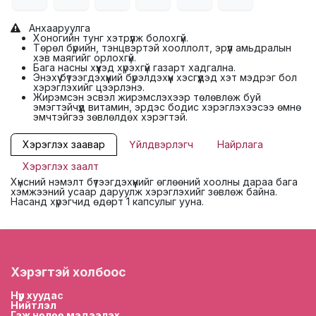
Анхааруулга
Хоногийн тунг хэтрүүлж болохгүй.
Төрөл бүрийн, тэнцвэртэй хооллолт, эрүүл амьдралын
хэв маягийг орлохгүй.
Бага насны хүүхэд хүрэхгүй газарт хадгална.
Энэхүү бүтээгдэхүүний бүрэлдэхүүн хэсгүүдэд хэт мэдрэг бол
хэрэглэхийг цээрлэнэ.
Жирэмсэн эсвэл жирэмслэхээр төлөвлөж буй
эмэгтэйчүүд витамин, эрдэс бодис хэрэглэхээсээ өмнө
эмчтэйгээ зөвлөлдөх хэрэгтэй.
Хэрэглэх заавар
Үйлдвэрлэгч
Найрлага
Хэрэглэх заалт
Хүнсний нэмэлт бүтээгдэхүүнийг өглөөний хоолны дараа бага
хэмжээний усаар даруулж хэрэглэхийг зөвлөж байна.
Насанд хүрэгчид өдөрт 1 капсулыг ууна.
Хэрэгтэй холбоос
Нүүр хууда
с
Нийтлэл
Гаж нөлөө мэдээлэх