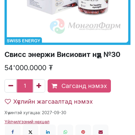
Свисс энержи Висиовит нүд №30
54'000.0000
₮
Сагсанд нэмэх
Хүслийн жагсаалтад нэмэх
Хүчинтэй хугацаа: 2027-09-30
Үйлчилгээний нөхцөл