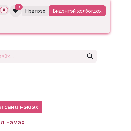
0
0
Нэвтрэх
Бидэнтэй холбогдох
гсанд нэмэх
ад нэмэх