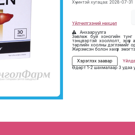
Хүчинтэй хугацаа: 2028-07-31
Үйлчилгээний нөхцөл
Анхааруулга
Зөвлөж буй хоногийн тунг х
тэнцвэртэй хооллолт, эрүүл
төрлийн хоолны дэглэмийг ор
Жирэмсэн болон хөхүүл эмэгтэ
Хэрэглэх заавар
Үйлд
Өдөрт 1-2 шахмалаар 3 удаа 