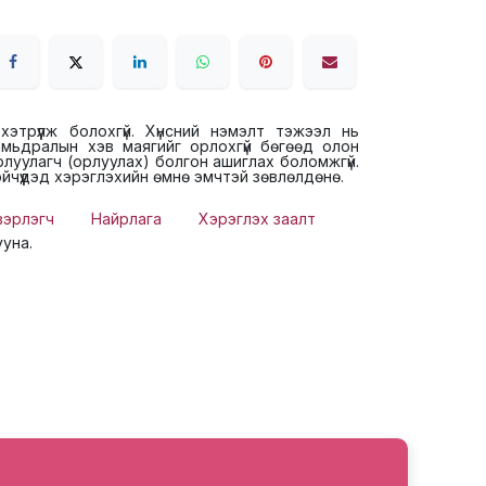
этрүүлж болохгүй. Хүнсний нэмэлт тэжээл нь
 амьдралын хэв маягийг орлохгүй бөгөөд олон
луулагч (орлуулах) болгон ашиглах боломжгүй.
йчүүдэд хэрэглэхийн өмнө эмчтэй зөвлөлдөнө.
вэрлэгч
Найрлага
Хэрэглэх заалт
ууна.