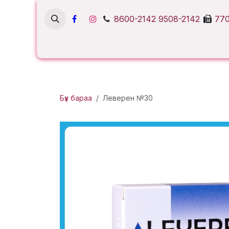
Skip to Content
8600-2142
9508-2142
770
Бүх бараа
Леверен №30