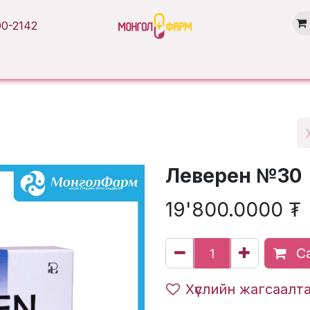
0-2142
Нүүр хуудас
Бүтээгдэхүүн
Брэнд
Нийтлэл
Салбарууд
Леверен №30
19'800.0000
₮
Са
Хүслийн жагсаалт