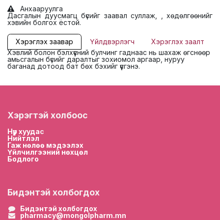
Анхааруулга
Дасгалын дуусмагц бүсийг заавал суллаж, , хөдөлгөөнийг
хэвийн болгох ёстой.
Хэрэглэх заавар
Үйлдвэрлэгч
Хэрэглэх заалт
Хэвлий болон бэлхүүсний булчинг гаднаас нь шахаж өгснөөр
амьсгалын бүсийг даралтыг зохиомол аргаар, нуруу
баганад дотоод бат бөх бэхийг үүсгэнэ.
Хэрэгтэй холбоос
Нүүр хууда
с
Нийтлэл
Гаж нөлөө мэдээлэх
Үйлчилгээний нөхцөл
Бодлого
Бидэнтэй холбогдох
Бидэнтэй холбогдох
pharmacy@mongolpharm.mn