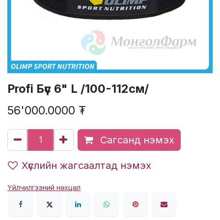
Profi Бүс 6" L /100-112см/
56'000.0000
₮
Сагсанд нэмэх
Хүслийн жагсаалтад нэмэх
Үйлчилгээний нөхцөл