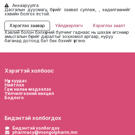
Анхааруулга
Дасгалын дуусмагц бүсийг заавал суллаж, , хөдөлгөөнийг
хэвийн болгох ёстой.
Хэрэглэх заавар
Үйлдвэрлэгч
Хэрэглэх заалт
Хэвлий болон бэлхүүсний булчинг гаднаас нь шахаж өгснөөр
амьсгалын бүсийг даралтыг зохиомол аргаар, нуруу
баганад дотоод бат бөх бэхийг үүсгэнэ.
Хэрэгтэй холбоос
Нүүр хууда
с
Нийтлэл
Гаж нөлөө мэдээлэх
Үйлчилгээний нөхцөл
Бодлого
Бидэнтэй холбогдох
Бидэнтэй холбогдох
pharmacy@mongolpharm.mn