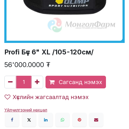
Profi Бүс 6" XL /105-120см/
56'000.0000
₮
Сагсанд нэмэх
Хүслийн жагсаалтад нэмэх
Үйлчилгээний нөхцөл