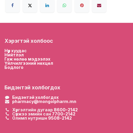
Хэрэгтэй холбоос
Нүүр хууда
с
Нийтлэл
Гаж нөлөө мэдээлэх
Үйлчилгээний нөхцөл
Бодлого
Бидэнтэй холбогдох
Бидэнтэй холбогдох
pharmacy@mongolpharm.mn
Хүргэлтийн дугаар
8600-2142
Сүлжээ эмийн сан
7700-2142
Олимп нутришн
9508-2142