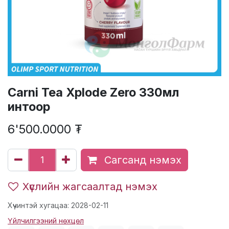
Carni Tea Xplode Zero 330мл
интоор
6'500.0000
₮
Сагсанд нэмэх
Хүслийн жагсаалтад нэмэх
Хүчинтэй хугацаа: 2028-02-11
Үйлчилгээний нөхцөл