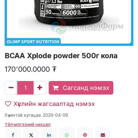
BCAA Xplode powder 500г кола
170'000.0000
₮
Сагсанд нэмэх
Хүслийн жагсаалтад нэмэх
Хүчинтэй хугацаа: 2029-04-09
Үйлчилгээний нөхцөл