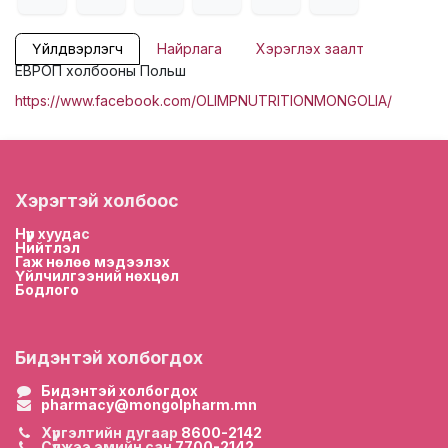
Үйлдвэрлэгч
Найрлага
Хэрэглэх заалт
ЕВРОП холбооны Польш
https://www.facebook.com/OLIMPNUTRITIONMONGOLIA/
Хэрэгтэй холбоос
Нүүр хууда
с
Нийтлэл
Гаж нөлөө мэдээлэх
Үйлчилгээний нөхцөл
Бодлого
Бидэнтэй холбогдох
Бидэнтэй холбогдох
pharmacy@mongolpharm.mn
Хүргэлтийн дугаар
8600-2142
Сүлжээ эмийн сан
7700-2142