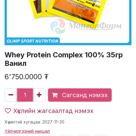
Whey Protein Complex 100% 35гр
Ванил
6'750.0000
₮
Сагсанд нэмэх
Хүслийн жагсаалтад нэмэх
Хүчинтэй хугацаа: 2027-11-30
Үйлчилгээний нөхцөл