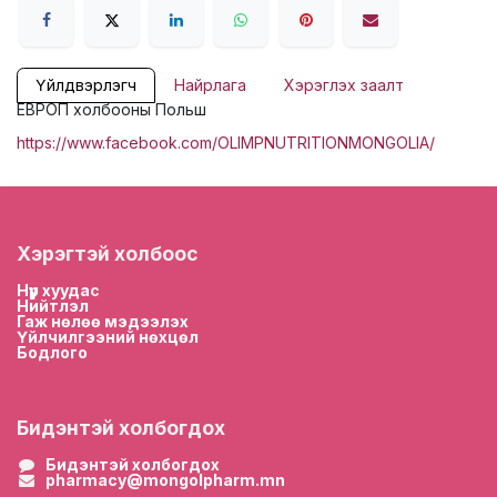
Үйлдвэрлэгч
Найрлага
Хэрэглэх заалт
ЕВРОП холбооны Польш
https://www.facebook.com/OLIMPNUTRITIONMONGOLIA/
Хэрэгтэй холбоос
Нүүр хууда
с
Нийтлэл
Гаж нөлөө мэдээлэх
Үйлчилгээний нөхцөл
Бодлого
Бидэнтэй холбогдох
Бидэнтэй холбогдох
pharmacy@mongolpharm.mn