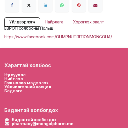
Үйлдвэрлэгч
Найрлага
Хэрэглэх заалт
ЕВРОП холбооны Польш
https://www.facebook.com/OLIMPNUTRITIONMONGOLIA/
Хэрэгтэй холбоос
Нүүр хууда
с
Нийтлэл
Гаж нөлөө мэдээлэх
Үйлчилгээний нөхцөл
Бодлого
Бидэнтэй холбогдох
Бидэнтэй холбогдох
pharmacy@mongolpharm.mn