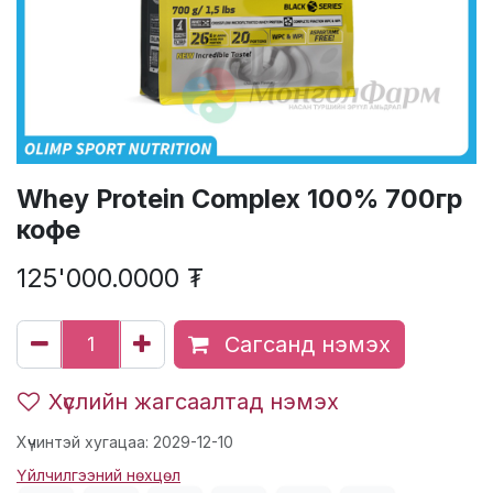
Whey Protein Complex 100% 700гр
кофе
125'000.0000
₮
Сагсанд нэмэх
Хүслийн жагсаалтад нэмэх
Хүчинтэй хугацаа: 2029-12-10
Үйлчилгээний нөхцөл