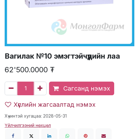
Вагилак №10 эмэгтэйчүүдийн лаа
62'500.0000
₮
Сагсанд нэмэх
Хүслийн жагсаалтад нэмэх
Хүчинтэй хугацаа: 2028-05-31
Үйлчилгээний нөхцөл