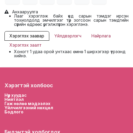
Анхааруулга
Лааг хэрэглэж байх үед сарын тэмдэг ирсэн
тохиолдолд эмчилгээг түр зогсоон сарын тэмдгийн
сүүлийн өдрөөс үргэлжлүүлэн хэрэглэнэ.
Хэрэглэх заавар
Үйлдвэрлэгч
Найрлага
Хэрэглэх заалт
Хоногт 1 удаа орой унтхаас өмнө 1 ширхэгээр үтрээнд
хийнэ.
Хэрэгтэй холбоос
Нүүр хууда
с
Нийтлэл
Гаж нөлөө мэдээлэх
Үйлчилгээний нөхцөл
Бодлого
Бидэнтэй холбогдох