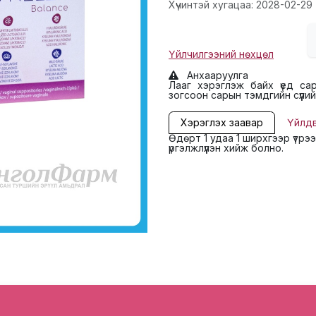
Хүчинтэй хугацаа: 2028-02-29
Үйлчилгээний нөхцөл
Анхааруулга
Лааг хэрэглэж байх үед са
зогсоон сарын тэмдгийн сүүлий
Хэрэглэх заавар
Үйлд
Өдөрт 1 удаа 1 ширхгээр үтрэ
үргэлжлүүлэн хийж болно.