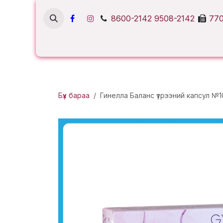
Skip to Content
8600-2142
9508-2142
770
Бүх бараа
Гинелла Баланс үтрээний капсул №1