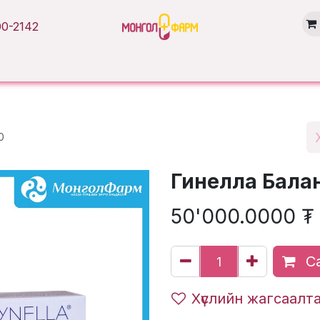
0-2142
Нүүр хуудас
Бүтээгдэхүүн
Брэнд
Нийтлэл
Салбарууд
0
Гинелла Балан
50'000.0000
₮
Са
Хүслийн жагсаалт