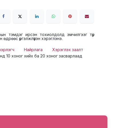
рын тэмдэг ирсэн тохиолдолд эмчилгээг түр
н өдрөөс үргэлжлүүлэн хэрэглэнэ.
вэрлэгч
Найрлага
Хэрэглэх заалт
энд 10 хоног хийх ба 20 хоног засварлаад