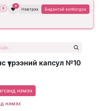
0
0
Нэвтрэх
Бидэнтэй холбогдох
с үтрээний капсул №10
гсанд нэмэх
ад нэмэх