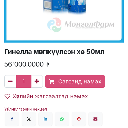
Гинелла мөнгөжүүлсэн хөөс 50мл
56'000.0000
₮
Сагсанд нэмэх
Хүслийн жагсаалтад нэмэх
Үйлчилгээний нөхцөл