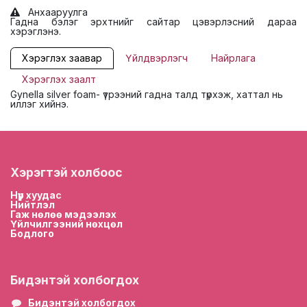
Анхааруулга
Гадна бэлэг эрхтнийг сайтар цэвэрлэсний дараа
хэрэглэнэ.
Хэрэглэх заавар
Үйлдвэрлэгч
Найрлага
Хэрэглэх заалт
Gynella silver foam- үтрээний гадна талд түрхэж, хаттал нь
иллэг хийнэ.
Хэрэгтэй холбоос
Нүүр хууда
с
Нийтлэл
Гаж нөлөө мэдээлэх
Үйлчилгээний нөхцөл
Бодлого
Бидэнтэй холбогдох
Бидэнтэй холбогдох