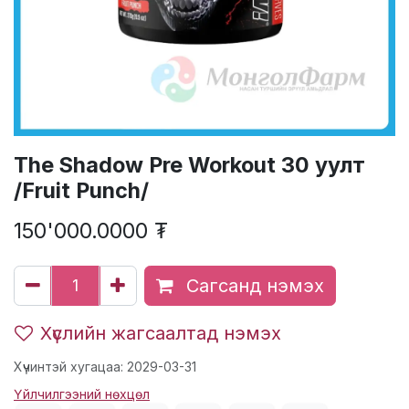
The Shadow Pre Workout 30 уулт
/Fruit Punch/
150'000.0000
₮
Сагсанд нэмэх
Хүслийн жагсаалтад нэмэх
Хүчинтэй хугацаа: 2029-03-31
Үйлчилгээний нөхцөл