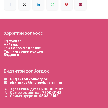
Хэрэгтэй холбоос
Нүүр хууда
с
Нийтлэл
Гаж нөлөө мэдээлэх
Үйлчилгээний нөхцөл
Бодлого
Бидэнтэй холбогдох
Бидэнтэй холбогдох
pharmacy@mongolpharm.mn
Хүргэлтийн дугаар
8600-2142
Сүлжээ эмийн сан
7700-2142
Олимп нутришн
9508-2142