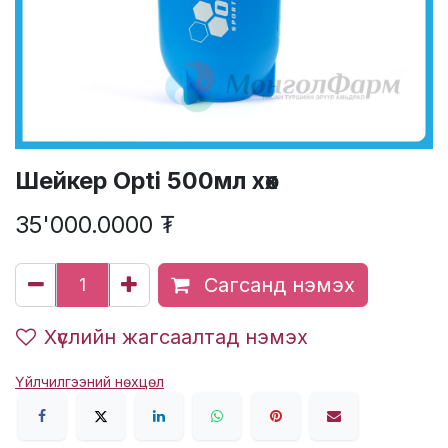
Шейкер Opti 500мл хөх
35'000.0000
₮
Сагсанд нэмэх
Хүслийн жагсаалтад нэмэх
Үйлчилгээний нөхцөл