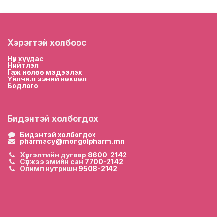
Хэрэгтэй холбоос
Нүүр хууда
с
Нийтлэл
Гаж нөлөө мэдээлэх
Үйлчилгээний нөхцөл
Бодлого
Бидэнтэй холбогдох
Бидэнтэй холбогдох
pharmacy@mongolpharm.mn
Хүргэлтийн дугаар
8600-2142
Сүлжээ эмийн сан
7700-2142
Олимп нутришн
9508-2142