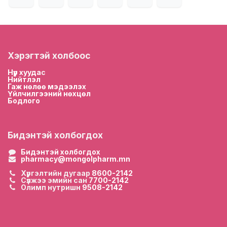
Хэрэгтэй холбоос
Нүүр хууда
с
Нийтлэл
Гаж нөлөө мэдээлэх
Үйлчилгээний нөхцөл
Бодлого
Бидэнтэй холбогдох
Бидэнтэй холбогдох
pharmacy@mongolpharm.mn
Хүргэлтийн дугаар
8600-2142
Сүлжээ эмийн сан
7700-2142
Олимп нутришн
9508-2142