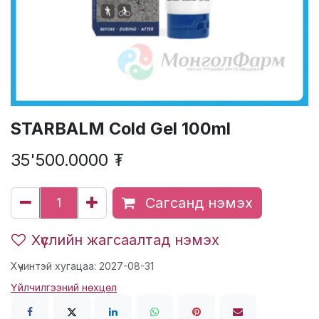
STARBALM Cold Gel 100ml
35'500.0000
₮
Сагсанд нэмэх
Хүслийн жагсаалтад нэмэх
Хүчинтэй хугацаа: 2027-08-31
Үйлчилгээний нөхцөл