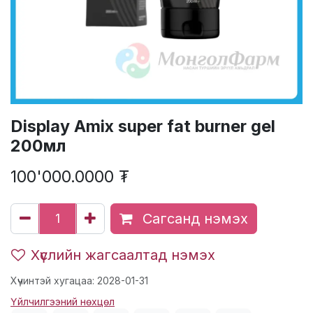
Display Amix super fat burner gel
200мл
100'000.0000
₮
Сагсанд нэмэх
Хүслийн жагсаалтад нэмэх
Хүчинтэй хугацаа: 2028-01-31
Үйлчилгээний нөхцөл