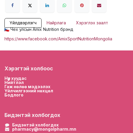
Үйлдвэрлэгч
Найрлага
Хэрэглэх заалт
Чех улсын Amix Nutrition брэнд
https://www.facebook.com/AmixSportNutritionMongolia
Хэрэгтэй холбоос
Нүүр хууда
с
Нийтлэл
Гаж нөлөө мэдээлэх
Үйлчилгээний нөхцөл
Бодлого
Бидэнтэй холбогдох
Бидэнтэй холбогдох
pharmacy@mongolpharm.mn