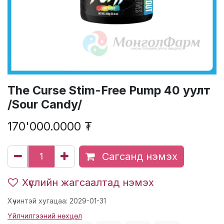
The Curse Stim-Free Pump 40 уулт
/Sour Candy/
170'000.0000
₮
Сагсанд нэмэх
Хүслийн жагсаалтад нэмэх
Хүчинтэй хугацаа: 2029-01-31
Үйлчилгээний нөхцөл