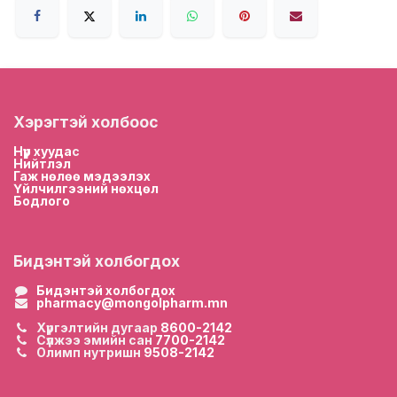
Хэрэгтэй холбоос
Нүүр хууда
с
Нийтлэл
Гаж нөлөө мэдээлэх
Үйлчилгээний нөхцөл
Бодлого
Бидэнтэй холбогдох
Бидэнтэй холбогдох
pharmacy@mongolpharm.mn
Хүргэлтийн дугаар
8600-2142
Сүлжээ эмийн сан
7700-2142
Олимп нутришн
9508-2142