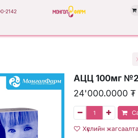
0-2142
Нүүр хуудас
Бүтээгдэхүүн
Брэнд
Нийтлэл
Салбарууд
АЦЦ 100мг №
24'000.0000
₮
Са
Хүслийн жагсаалт