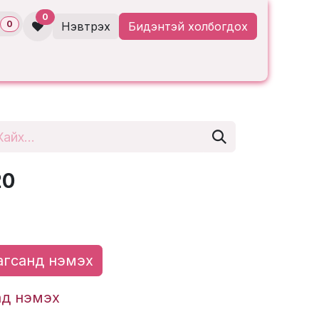
0
0
Нэвтрэх
Бидэнтэй холбогдох
20
гсанд нэмэх
ад нэмэх