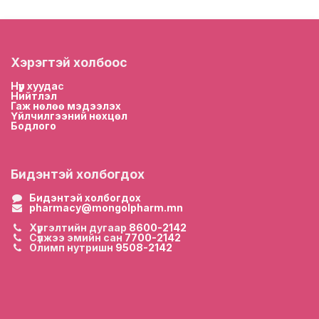
Хэрэгтэй холбоос
Нүүр хууда
с
Нийтлэл
Гаж нөлөө мэдээлэх
Үйлчилгээний нөхцөл
Бодлого
Бидэнтэй холбогдох
Бидэнтэй холбогдох
pharmacy@mongolpharm.mn
Хүргэлтийн дугаар
8600-2142
Сүлжээ эмийн сан
7700-2142
Олимп нутришн
9508-2142