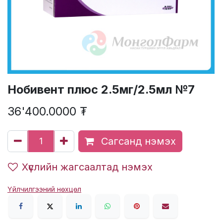
Нобивент плюс 2.5мг/2.5мл №7
36'400.0000
₮
Сагсанд нэмэх
Хүслийн жагсаалтад нэмэх
Үйлчилгээний нөхцөл