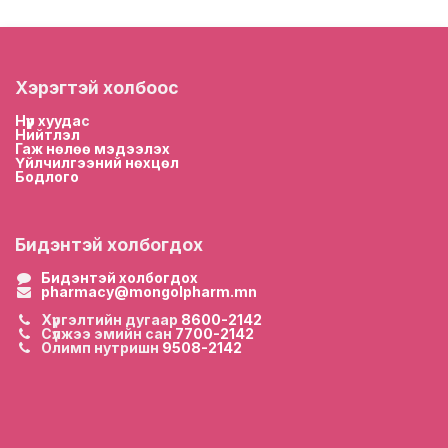
Хэрэгтэй холбоос
Нүүр хууда
с
Нийтлэл
Гаж нөлөө мэдээлэх
Үйлчилгээний нөхцөл
Бодлого
Бидэнтэй холбогдох
Бидэнтэй холбогдох
pharmacy@mongolpharm.mn
Хүргэлтийн дугаар
8600-2142
Сүлжээ эмийн сан
7700-2142
Олимп нутришн
9508-2142