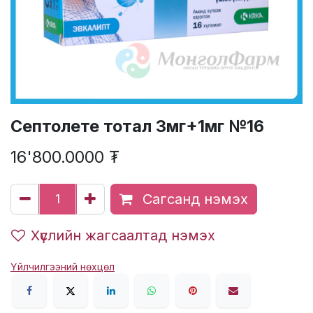
Септолете тотал 3мг+1мг №16
16'800.0000
₮
Сагсанд нэмэх
Хүслийн жагсаалтад нэмэх
Үйлчилгээний нөхцөл