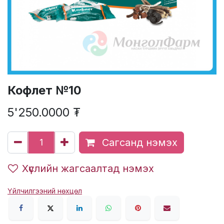
Кофлет №10
5'250.0000
₮
Сагсанд нэмэх
Хүслийн жагсаалтад нэмэх
Үйлчилгээний нөхцөл