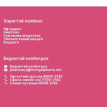
Хэрэгтэй холбоос
Нүүр хууда
с
Нийтлэл
Гаж нөлөө мэдээлэх
Үйлчилгээний нөхцөл
Бодлого
Бидэнтэй холбогдох
Бидэнтэй холбогдох
pharmacy@mongolpharm.mn
Хүргэлтийн дугаар
8600-2142
Сүлжээ эмийн сан
7700-2142
Олимп нутришн
9508-2142