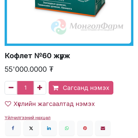
Кофлет №60 жүрж
55'000.0000
₮
Сагсанд нэмэх
Хүслийн жагсаалтад нэмэх
Үйлчилгээний нөхцөл