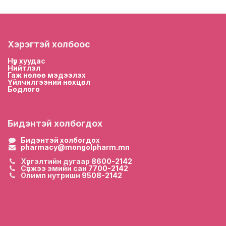
Хэрэгтэй холбоос
Нүүр хууда
с
Нийтлэл
Гаж нөлөө мэдээлэх
Үйлчилгээний нөхцөл
Бодлого
Бидэнтэй холбогдох
Бидэнтэй холбогдох
pharmacy@mongolpharm.mn
Хүргэлтийн дугаар
8600-2142
Сүлжээ эмийн сан
7700-2142
Олимп нутришн
9508-2142