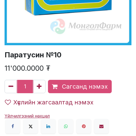
Паратусин №10
11'000.0000
₮
Сагсанд нэмэх
Хүслийн жагсаалтад нэмэх
Үйлчилгээний нөхцөл