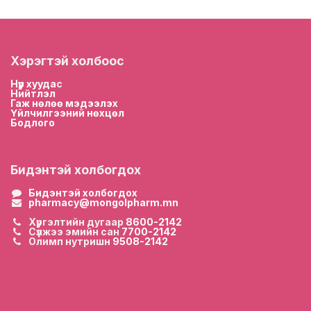
Хэрэгтэй холбоос
Нүүр хууда
с
Нийтлэл
Гаж нөлөө мэдээлэх
Үйлчилгээний нөхцөл
Бодлого
Бидэнтэй холбогдох
Бидэнтэй холбогдох
pharmacy@mongolpharm.mn
Хүргэлтийн дугаар
8600-2142
Сүлжээ эмийн сан
7700-2142
Олимп нутришн
9508-2142