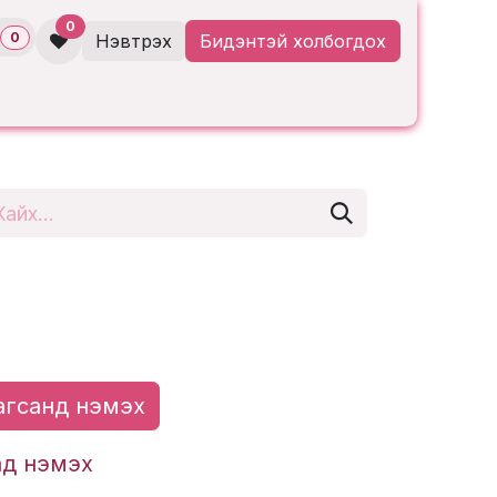
0
0
Нэвтрэх
Бидэнтэй холбогдох
гсанд нэмэх
ад нэмэх