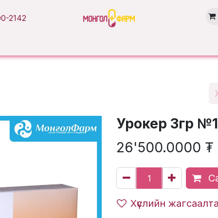
0-2142
Нүүр хуудас
Бүтээгдэхүүн
Брэнд
Нийтлэл
Салбарууд
Урокер 3гр №1
26'500.0000
₮
Са
Хүслийн жагсаалт