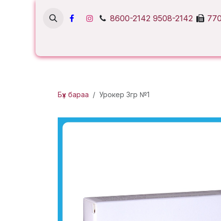
Skip to Content
8600-2142
9508-2142
770
Бүх бараа
Урокер 3гр №1