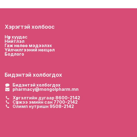
Хэрэгтэй холбоос
Нүүр хууда
с
Нийтлэл
Гаж нөлөө мэдээлэх
Үйлчилгээний нөхцөл
Бодлого
Бидэнтэй холбогдох
Бидэнтэй холбогдох
pharmacy@mongolpharm.mn
Хүргэлтийн дугаар
8600-2142
Сүлжээ эмийн сан
7700-2142
Олимп нутришн
9508-2142