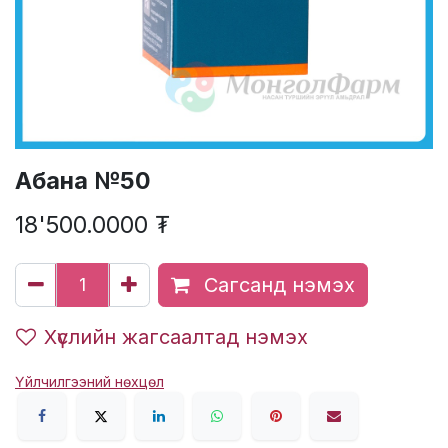
Абана №50
18'500.0000
₮
Сагсанд нэмэх
Хүслийн жагсаалтад нэмэх
Үйлчилгээний нөхцөл