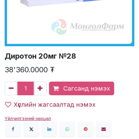
Диротон 20мг №28
38'360.0000
₮
Сагсанд нэмэх
Хүслийн жагсаалтад нэмэх
Үйлчилгээний нөхцөл