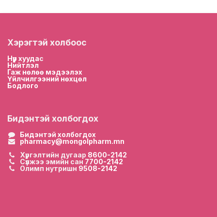
Хэрэгтэй холбоос
Нүүр хууда
с
Нийтлэл
Гаж нөлөө мэдээлэх
Үйлчилгээний нөхцөл
Бодлого
Бидэнтэй холбогдох
Бидэнтэй холбогдох
pharmacy@mongolpharm.mn
Хүргэлтийн дугаар
8600-2142
Сүлжээ эмийн сан
7700-2142
Олимп нутришн
9508-2142