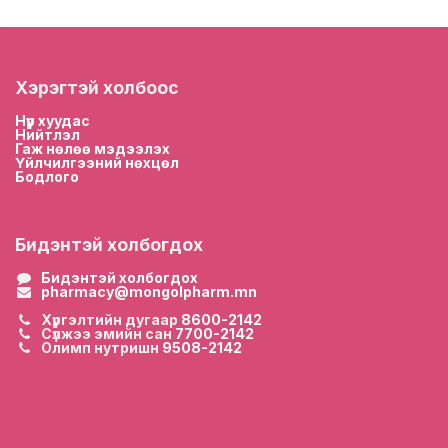
Хэрэгтэй холбоос
Нүүр хууда
с
Нийтлэл
Гаж нөлөө мэдээлэх
Үйлчилгээний нөхцөл
Бодлого
Бидэнтэй холбогдох
Бидэнтэй холбогдох
pharmacy@mongolpharm.mn
Хүргэлтийн дугаар
8600-2142
Сүлжээ эмийн сан
7700-2142
Олимп нутришн
9508-2142