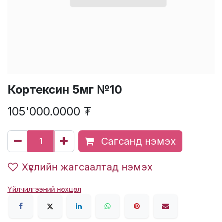
Кортексин 5мг №10
105'000.0000
₮
Сагсанд нэмэх
Хүслийн жагсаалтад нэмэх
Үйлчилгээний нөхцөл