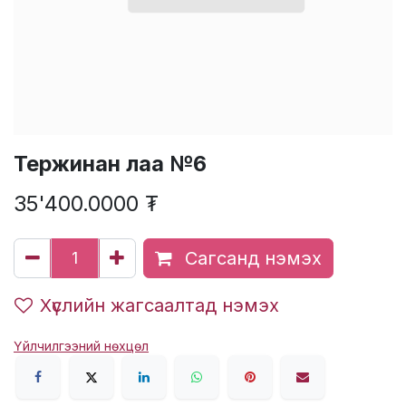
Тержинан лаа №6
35'400.0000
₮
Сагсанд нэмэх
Хүслийн жагсаалтад нэмэх
Үйлчилгээний нөхцөл