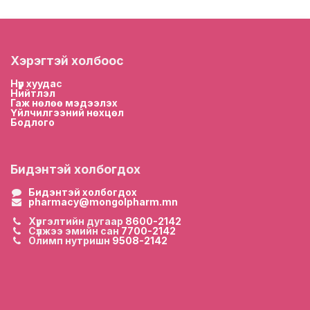
Хэрэгтэй холбоос
Нүүр хууда
с
Нийтлэл
Гаж нөлөө мэдээлэх
Үйлчилгээний нөхцөл
Бодлого
Бидэнтэй холбогдох
Бидэнтэй холбогдох
pharmacy@mongolpharm.mn
Хүргэлтийн дугаар
8600-2142
Сүлжээ эмийн сан
7700-2142
Олимп нутришн
9508-2142