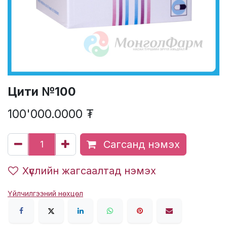
Цити №100
100'000.0000
₮
Сагсанд нэмэх
Хүслийн жагсаалтад нэмэх
Үйлчилгээний нөхцөл