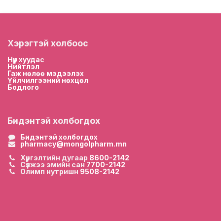
Хэрэгтэй холбоос
Нүүр хууда
с
Нийтлэл
Гаж нөлөө мэдээлэх
Үйлчилгээний нөхцөл
Бодлого
Бидэнтэй холбогдох
Бидэнтэй холбогдох
pharmacy@mongolpharm.mn
Хүргэлтийн дугаар
8600-2142
Сүлжээ эмийн сан
7700-2142
Олимп нутришн
9508-2142