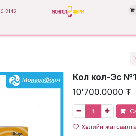
0-2142
Нүүр хуудас
Бүтээгдэхүүн
Брэнд
Нийтлэл
Салбарууд
Кол кол-Эс №
10'700.0000
₮
Са
Хүслийн жагсаалт