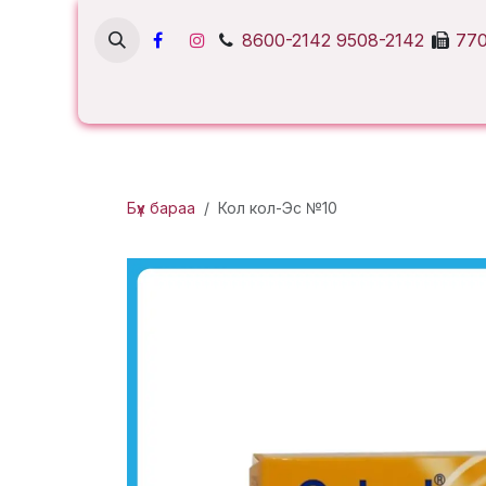
Skip to Content
8600-2142
9508-2142
770
Бүх бараа
Кол кол-Эс №10