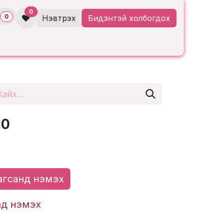
0
0
Нэвтрэх
Бидэнтэй холбогдох
10
гсанд нэмэх
ад нэмэх