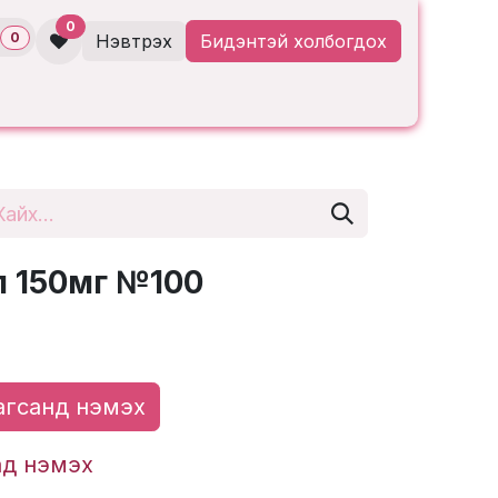
0
0
Нэвтрэх
Бидэнтэй холбогдох
 150мг №100
гсанд нэмэх
ад нэмэх