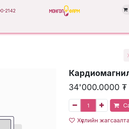
0-2142
Нүүр хуудас
Бүтээгдэхүүн
Брэнд
Нийтлэл
Салбарууд
Кардиомагнил
34'000.0000
₮
Са
Хүслийн жагсаалт