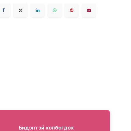
Бидэнтэй холбогдох