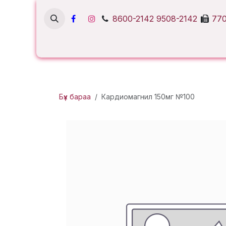
Skip to Content
8600-2142
9508-2142
770
Бүх бараа
Кардиомагнил 150мг №100