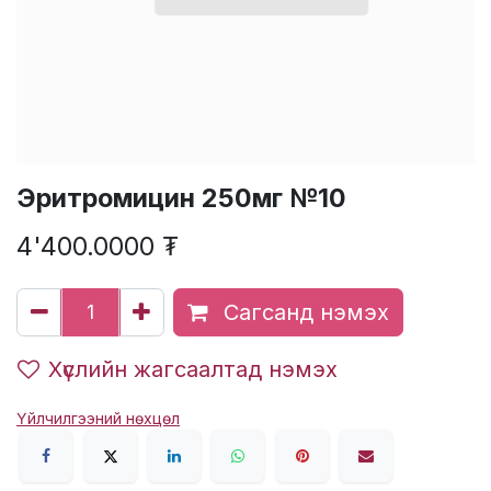
Эритромицин 250мг №10
4'400.0000
₮
Сагсанд нэмэх
Хүслийн жагсаалтад нэмэх
Үйлчилгээний нөхцөл