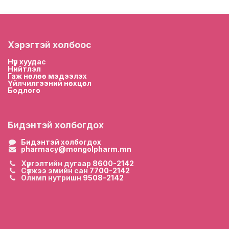
Хэрэгтэй холбоос
Нүүр хууда
с
Нийтлэл
Гаж нөлөө мэдээлэх
Үйлчилгээний нөхцөл
Бодлого
Бидэнтэй холбогдох
Бидэнтэй холбогдох
pharmacy@mongolpharm.mn
Хүргэлтийн дугаар
8600-2142
Сүлжээ эмийн сан
7700-2142
Олимп нутришн
9508-2142