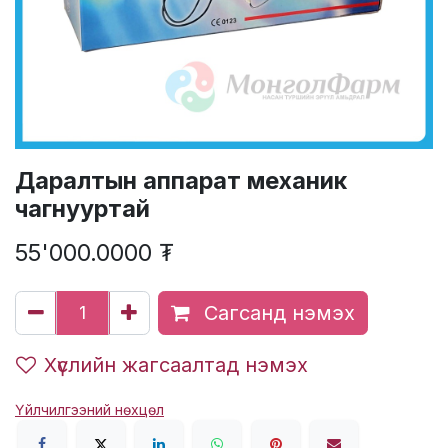
Даралтын аппарат механик
чагнууртай
55'000.0000
₮
Сагсанд нэмэх
Хүслийн жагсаалтад нэмэх
Үйлчилгээний нөхцөл