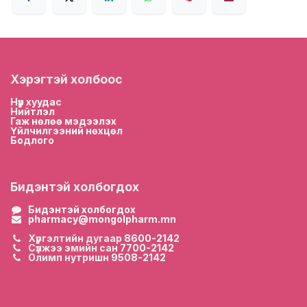
Хэрэгтэй холбоос
Нүүр хууда
с
Нийтлэл
Гаж нөлөө мэдээлэх
Үйлчилгээний нөхцөл
Бодлого
Бидэнтэй холбогдох
Бидэнтэй холбогдох
pharmacy@mongolpharm.mn
Хүргэлтийн дугаар
8600-2142
Сүлжээ эмийн сан
7700-2142
Олимп нутришн
9508-2142