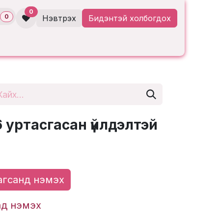
0
0
Нэвтрэх
Бидэнтэй холбогдох
уртасгасан үйлдэлтэй
гсанд нэмэх
ад нэмэх