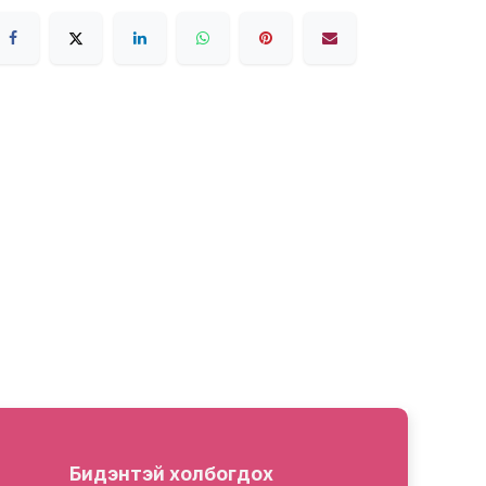
Бидэнтэй холбогдох