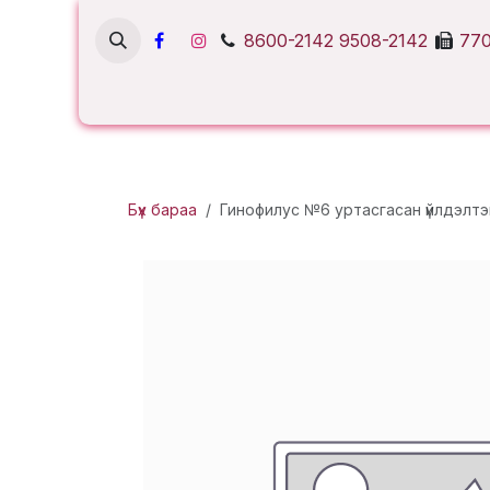
Skip to Content
8600-2142
9508-2142
770
Бүх бараа
Гинофилус №6 уртасгасан үйлдэлтэ