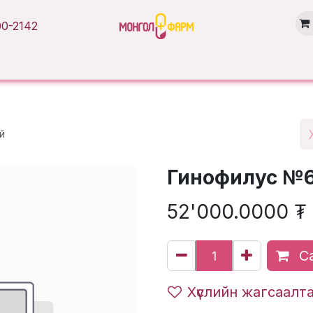
0-2142
Нүүр хуудас
Бүтээгдэхүүн
Брэнд
Нийтлэл
Салбарууд
й
Гинофилус №6 
52'000.0000
₮
Са
Хүслийн жагсаалт