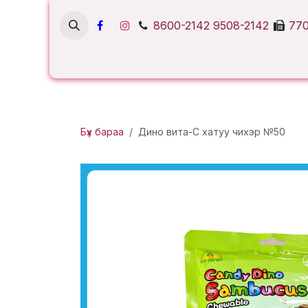
Skip to Content
8600-2142
9508-2142
770
Бүх бараа
Дино вита-С хатуу чихэр №50