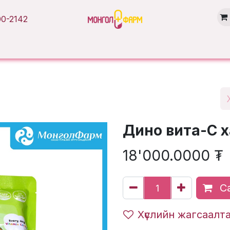
0-2142
Нүүр хуудас
Бүтээгдэхүүн
Брэнд
Нийтлэл
Салбарууд
Дино вита-С 
18'000.0000
₮
Са
Хүслийн жагсаалт