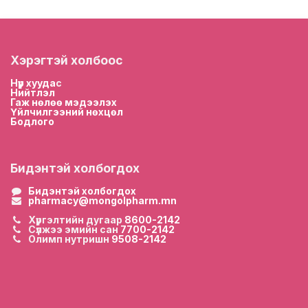
Хэрэгтэй холбоос
Нүүр хууда
с
Нийтлэл
Гаж нөлөө мэдээлэх
Үйлчилгээний нөхцөл
Бодлого
Бидэнтэй холбогдох
Бидэнтэй холбогдох
pharmacy@mongolpharm.mn
Хүргэлтийн дугаар
8600-2142
Сүлжээ эмийн сан
7700-2142
Олимп нутришн
9508-2142