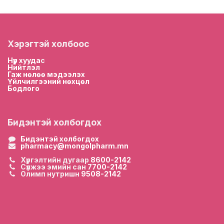
Хэрэгтэй холбоос
Нүүр хууда
с
Нийтлэл
Гаж нөлөө мэдээлэх
Үйлчилгээний нөхцөл
Бодлого
Бидэнтэй холбогдох
Бидэнтэй холбогдох
pharmacy@mongolpharm.mn
Хүргэлтийн дугаар
8600-2142
Сүлжээ эмийн сан
7700-2142
Олимп нутришн
9508-2142