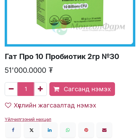
Гат Про 10 Пробиотик 2гр №30
51'000.0000
₮
Сагсанд нэмэх
Хүслийн жагсаалтад нэмэх
Үйлчилгээний нөхцөл