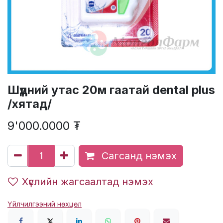
Шүдний утас 20м гаатай dental plus
/хятад/
9'000.0000
₮
Сагсанд нэмэх
Хүслийн жагсаалтад нэмэх
Үйлчилгээний нөхцөл