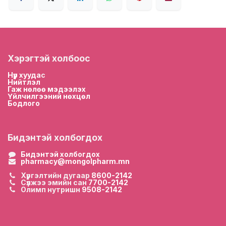
Хэрэгтэй холбоос
Нүүр хууда
с
Нийтлэл
Гаж нөлөө мэдээлэх
Үйлчилгээний нөхцөл
Бодлого
Бидэнтэй холбогдох
Бидэнтэй холбогдох
pharmacy@mongolpharm.mn
Хүргэлтийн дугаар
8600-2142
Сүлжээ эмийн сан
7700-2142
Олимп нутришн
9508-2142